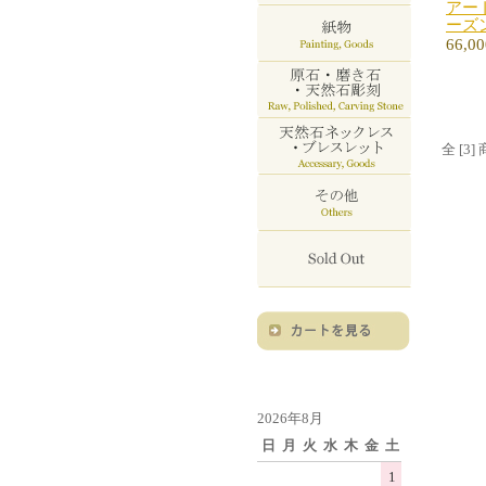
アー
ーズ
66,0
全 [3
2026年8月
日
月
火
水
木
金
土
1